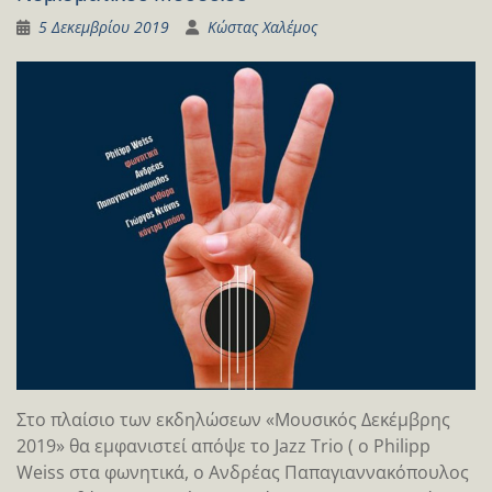
5 Δεκεμβρίου 2019
Κώστας Χαλέμος
Στο πλαίσιο των εκδηλώσεων «Μουσικός Δεκέμβρης
2019» θα εμφανιστεί απόψε το Jazz Trio ( o Philipp
Weiss στα φωνητικά, ο Aνδρέας Παπαγιαννακόπουλος