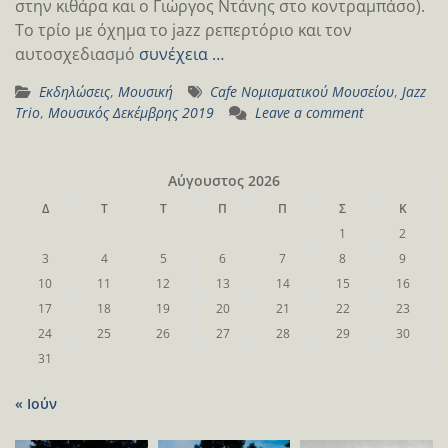
στην κιθάρα και ο Γιώργος Ντάνης στο κοντραμπάσο).
Το τρίο με όχημα τo jazz ρεπερτόριο και τον
αυτοσχεδιασμό
συνέχεια …
Εκδηλώσεις
,
Μουσική
Cafe Νομισματικού Μουσείου
,
Jazz
Trio
,
Μουσικός Δεκέμβρης 2019
Leave a comment
Αύγουστος 2026
Δ
Τ
Τ
Π
Π
Σ
Κ
1
2
3
4
5
6
7
8
9
10
11
12
13
14
15
16
17
18
19
20
21
22
23
24
25
26
27
28
29
30
31
« Ιούν