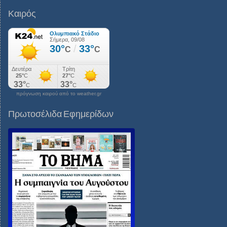
Καιρός
πρόγνωση καιρού από το weather.gr
Πρωτοσέλιδα Εφημερίδων