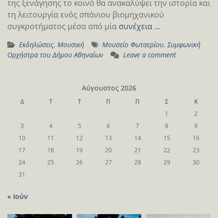
της ξενάγησης το κοινό θα ανακαλύψει την ιστορία και
τη λειτουργία ενός σπάνιου βιομηχανικού
συγκροτήματος μέσα από μία
συνέχεια …
Εκδηλώσεις
,
Μουσική
Μουσείο Φωταερίου
,
Συμφωνική
Ορχήστρα του Δήμου Αθηναίων
Leave a comment
Αύγουστος 2026
Δ
Τ
Τ
Π
Π
Σ
Κ
1
2
3
4
5
6
7
8
9
10
11
12
13
14
15
16
17
18
19
20
21
22
23
24
25
26
27
28
29
30
31
« Ιούν