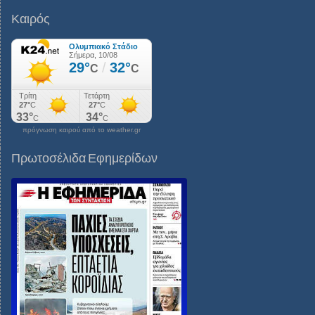
Καιρός
πρόγνωση καιρού από το weather.gr
Πρωτοσέλιδα Εφημερίδων