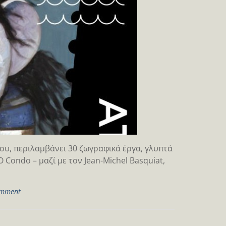
ίου, περιλαμβάνει 30 ζωγραφικά έργα, γλυπτά
 Condo – μαζί με τον Jean-Michel Basquiat,
omment