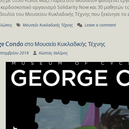
ση με τίτλο «Όλοι Μαζί Παρέα στο Μουσείο» φιλοξενεί έρ
 κερδοσκοπικό οργανισμό Solidarity Now και 30 μαθητών του
ουλία του Μουσείου Κυκλαδικής Τέχνης που ξεκίνησε το
λώσεις
Μουσείο Κυκλαδικής Τέχνης
Leave a comment
e Condo στο Μουσείο Κυκλαδικής Τέχνης
επτεμβρίου 2018
Κώστας Χαλέμος