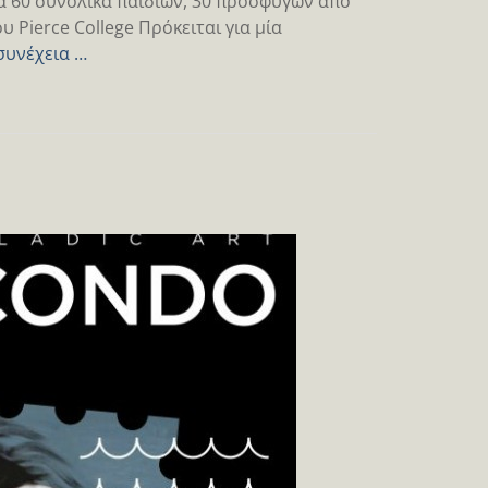
γα 60 συνολικά παιδιών, 30 προσφύγων από
 Pierce College Πρόκειται για μία
συνέχεια …