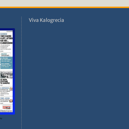
ν
Viva Kalogrecia
ων