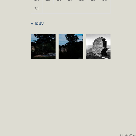
31
« Ιούν