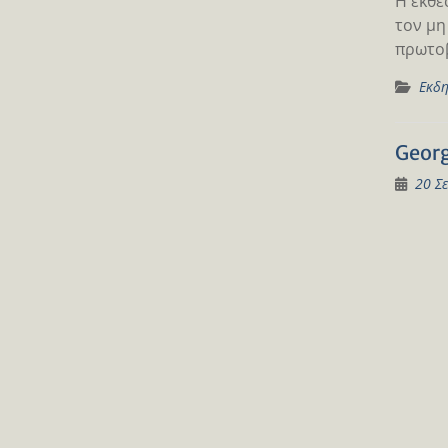
Η έκθε
τον μη
πρωτοβ
Εκδη
Georg
20 Σ