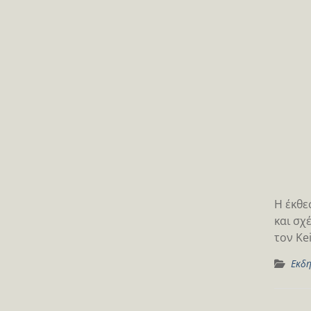
Η έκθε
και σχ
τον Ke
Εκδη