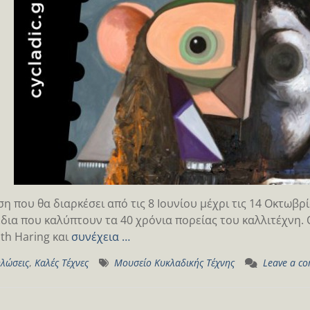
ση που θα διαρκέσει από τις 8 Ιουνίου μέχρι τις 14 Οκτωβρ
έδια που καλύπτουν τα 40 χρόνια πορείας του καλλιτέχνη. Ο
ith Haring και
συνέχεια …
λώσεις
,
Καλές Τέχνες
Μουσείο Κυκλαδικής Τέχνης
Leave a c