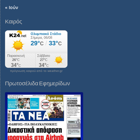
« Ιούν
Καιρός
πρόγνωση καιρού από το weather.gr
Πρωτοσέλιδα Εφημερίδων