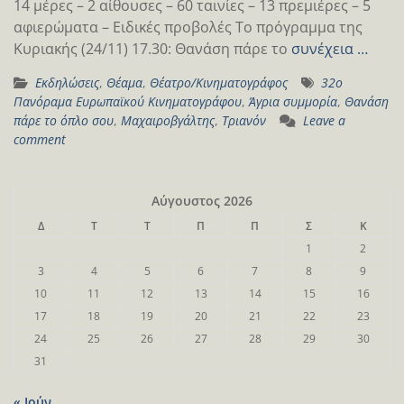
14 μέρες – 2 αίθουσες – 60 ταινίες – 13 πρεμιέρες – 5
αφιερώματα – Ειδικές προβολές Το πρόγραμμα της
Κυριακής (24/11) 17.30: Θανάση πάρε το
συνέχεια …
Εκδηλώσεις
,
Θέαμα
,
Θέατρο/Κινηματογράφος
32ο
Πανόραμα Ευρωπαϊκού Κινηματογράφου
,
Άγρια συμμορία
,
Θανάση
πάρε το όπλο σου
,
Μαχαιροβγάλτης
,
Τριανόν
Leave a
comment
Αύγουστος 2026
Δ
Τ
Τ
Π
Π
Σ
Κ
1
2
3
4
5
6
7
8
9
10
11
12
13
14
15
16
17
18
19
20
21
22
23
24
25
26
27
28
29
30
31
« Ιούν