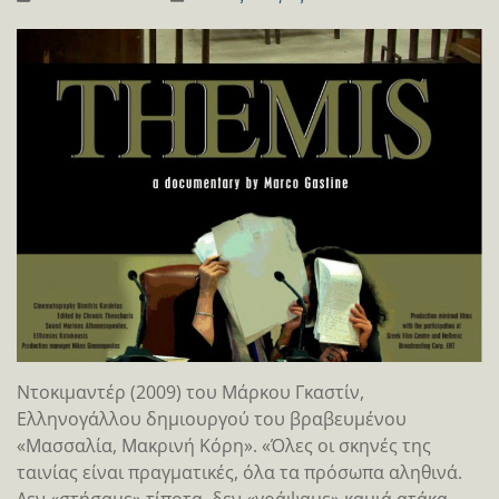
Ντοκιμαντέρ (2009) του Μάρκου Γκαστίν,
Ελληνογάλλου δημιουργού του βραβευμένου
«Μασσαλία, Μακρινή Κόρη». «Όλες οι σκηνές της
ταινίας είναι πραγματικές, όλα τα πρόσωπα αληθινά.
Δεν «στήσαμε» τίποτα, δεν «γράψαμε» καμιά ατάκα,