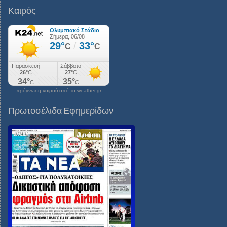
Καιρός
πρόγνωση καιρού από το weather.gr
Πρωτοσέλιδα Εφημερίδων