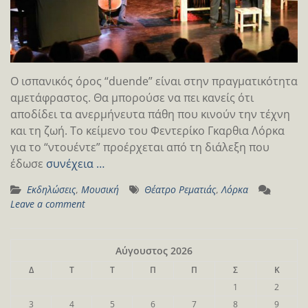
Ο ισπανικός όρος “duende” είναι στην πραγματικότητα
αμετάφραστος. Θα μπορούσε να πει κανείς ότι
αποδίδει τα ανερμήνευτα πάθη που κινούν την τέχνη
και τη ζωή. Το κείμενο του Φεντερίκο Γκαρθια Λόρκα
για το “ντουέντε” προέρχεται από τη διάλεξη που
έδωσε
συνέχεια …
Εκδηλώσεις
,
Μουσική
Θέατρο Ρεματιάς
,
Λόρκα
Leave a comment
Αύγουστος 2026
Δ
Τ
Τ
Π
Π
Σ
Κ
1
2
3
4
5
6
7
8
9