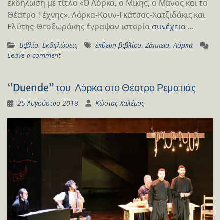
εκδήλωση με τίτλο «Ο Λόρκα, ο Μίκης, ο Μάνος και το
Θέατρο Τέχνης». Λόρκα-Κουν-Γκάτσος-Χατζιδάκις και
Ελύτης-Θεοδωράκης έγραψαν ιστορία
συνέχεια …
Βιβλίο
,
Εκδηλώσεις
έκθεση βιβλίου
,
Ζἀππειο
,
Λόρκα
Leave a comment
“Duende” του Λόρκα στο Θέατρο Ρεματιάς
25 Αυγούστου 2018
Κώστας Χαλέμος