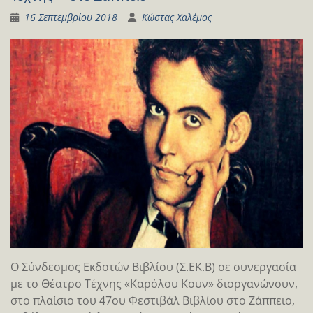
16 Σεπτεμβρίου 2018
Κώστας Χαλέμος
Ο Σύνδεσμος Εκδοτών Βιβλίου (Σ.ΕΚ.Β) σε συνεργασία
με το Θέατρο Τέχνης «Καρόλου Κουν» διοργανώνουν,
στο πλαίσιο του 47ου Φεστιβάλ Βιβλίου στο Ζάππειο,