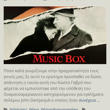
Πόσο καλά γνωρίζουμε στην πραγματικότητα τους
γονείς μας; Σε αυτό το ερώτημα προσπαθεί να δώσει
απάντηση η ταινία αυτή του Κώστα Γαβρά που
φέρεται να εμπνεύστηκε από την υπόθεση του
Ουκρανοαμερικανού κατηγορούμενου για εγκλήματα
πολέμου John Demjanjuk ο οποίος ήταν
συνέχεια …
Εκδηλώσεις
,
Θέαμα
,
Θέατρο/Κινηματογράφος