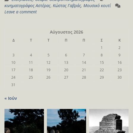
κινηματογράφος Αστέρας
,
Κώστας Γαβράς
,
Μουσικό κουτί
Leave a comment
Αύγουστος 2026
Δ
Τ
Τ
Π
Π
Σ
Κ
1
2
3
4
5
6
7
8
9
10
11
12
13
14
15
16
17
18
19
20
21
22
23
24
25
26
27
28
29
30
31
« Ιούν