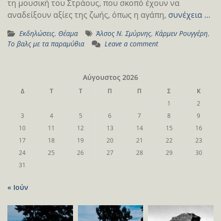
τη μουσική του Στράους, που σκοπό έχουν να
αναδείξουν αξίες της ζωής, όπως η αγάπη,
συνέχεια …
Εκδηλώσεις
,
Θέαμα
Άλσος Ν. Σμύρνης
,
Κάρμεν Ρουγγέρη
,
Το βαλς με τα παραμύθια
Leave a comment
Αύγουστος 2026
Δ
Τ
Τ
Π
Π
Σ
Κ
1
2
3
4
5
6
7
8
9
10
11
12
13
14
15
16
17
18
19
20
21
22
23
24
25
26
27
28
29
30
31
« Ιούν