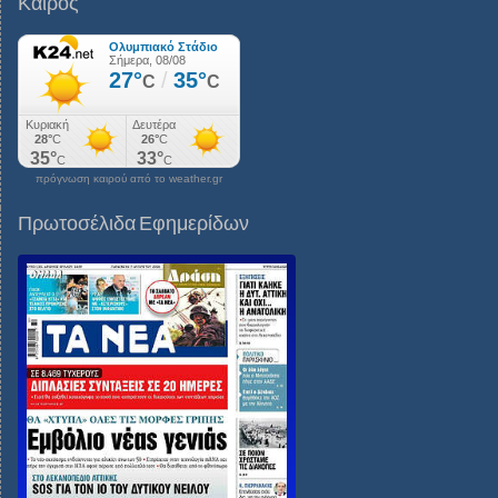
Καιρός
πρόγνωση καιρού από το weather.gr
Πρωτοσέλιδα Εφημερίδων