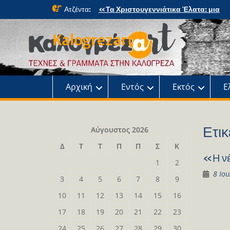
Skip
Ατζέντα:
«Τα Χριστουγεννιάτικα Έλατα: μια
to
μαγική περιπέτεια» στο κτήμα Φιξ
content
Η Χριστουγεννιάτικη συναυλία του
Kalogrezart
Ωδείου
Παρουσίαση του βιβλίου: Τα παιδιά τ
αλάνας
Παρουσίαση του βιβλίου «Τοντόρ, α
τη Σαφράμπολη στην Καλογρέζα»
Αρχική
Εντός
Εκτός
Ε
Ετικ
Αύγουστος 2026
Δ
Τ
Τ
Π
Π
Σ
Κ
«Η νέ
1
2
8 Ιο
3
4
5
6
7
8
9
10
11
12
13
14
15
16
17
18
19
20
21
22
23
24
25
26
27
28
29
30