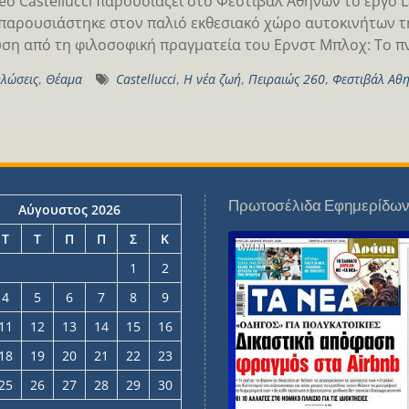
o Castellucci παρουσιάζει στο Φεστιβάλ Αθηνών το έργο La
αρουσιάστηκε στον παλιό εκθεσιακό χώρο αυτοκινήτων της
ση από τη φιλοσοφική πραγματεία του Ερνστ Μπλοχ: Το π
λώσεις
,
Θέαμα
Castellucci
,
Η νέα ζωή
,
Πειραιώς 260
,
Φεστιβάλ Αθ
Πρωτοσέλιδα Εφημερίδω
Αύγουστος 2026
Τ
Τ
Π
Π
Σ
Κ
1
2
4
5
6
7
8
9
11
12
13
14
15
16
18
19
20
21
22
23
25
26
27
28
29
30