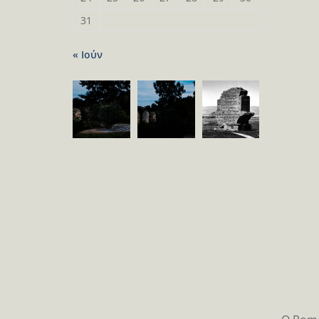
31
« Ιούν