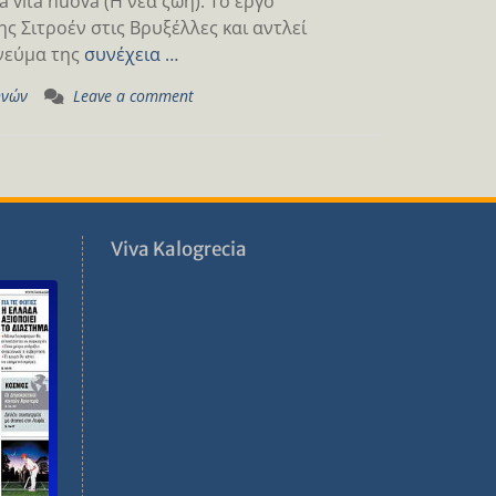
 vita nuova (Η νέα ζωή). Το έργο
 Σιτροέν στις Βρυξέλλες και αντλεί
νεύμα της
συνέχεια …
ηνών
Leave a comment
ν
Viva Kalogrecia