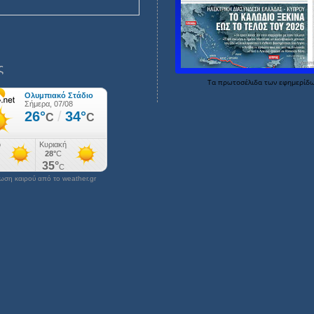
ς
Τα
πρωτοσέλιδα
των
εφημερίδ
ση καιρού από το weather.gr