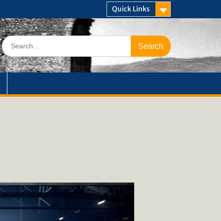
Quick Links
Search
for: