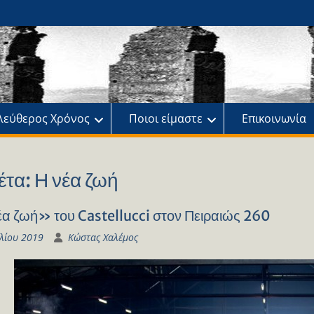
ης
πό
λεύθερος Χρόνος
Ποιοι είμαστε
Επικοινωνία
έτα:
Η νέα ζωή
α ζωή» του Castellucci στον Πειραιώς 260
υλίου 2019
Κώστας Χαλέμος