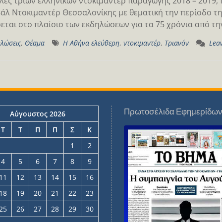
ές τριών ελληνικών ντοκιμαντέρ παραγωγής 2018 – 2019,
άλ Ντοκιμαντέρ Θεσσαλονίκης με θεματική την περίοδο τ
εται στο πλαίσιο των εκδηλώσεων για τα 75 χρόνια από τ
λώσεις
,
Θέαμα
Η Αθήνα ελεύθερη
,
ντοκιμαντέρ
,
Τριανόν
Lea
Πρωτοσέλιδα Εφημερίδω
Αύγουστος 2026
Τ
Τ
Π
Π
Σ
Κ
1
2
4
5
6
7
8
9
11
12
13
14
15
16
18
19
20
21
22
23
25
26
27
28
29
30