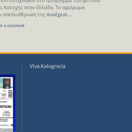
 που εντάχθηκαν στο πρόγραμμα του φετινού
ης Κατοχής στην Ελλάδα. Το αφιέρωμα
ην απελευθέρωση της
συνέχεια …
ve a comment
ν
Viva Kalogrecia