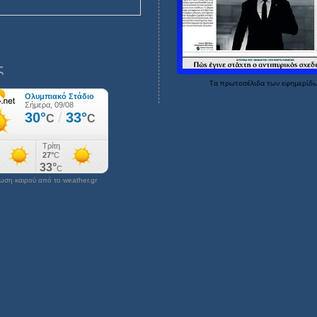
ς
Τα
πρωτοσέλιδα
των
εφημερίδ
ση καιρού από το weather.gr