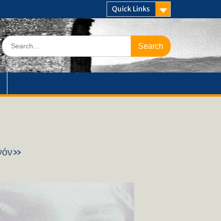
Quick Links
Search
for:
ανόν»