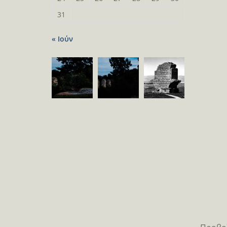
31
« Ιούν