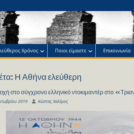
ης
πό
λεύθερος Χρόνος
Ποιοι είμαστε
Επικοινωνία
έτα:
Η Αθήνα ελεύθερη
οχή στο σύγχρονο ελληνικό ντοκιμαντέρ στο «Τρι
κτωβρίου 2019
Κώστας Χαλέμος