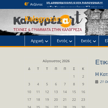
Skip
Ατζέντα:
«Τα Χριστουγεννιάτικα Έλατα: μια
to
μαγική περιπέτεια» στο κτήμα Φιξ
content
Η Χριστουγεννιάτικη συναυλία του
Kalogrezart
Ωδείου
Παρουσίαση του βιβλίου: Τα παιδιά τ
αλάνας
Παρουσίαση του βιβλίου «Τοντόρ, α
τη Σαφράμπολη στην Καλογρέζα»
Αρχική
Εντός
Εκτός
Ε
Ετικ
Αύγουστος 2026
Δ
Τ
Τ
Π
Π
Σ
Κ
H Κατ
1
2
21 Ο
3
4
5
6
7
8
9
10
11
12
13
14
15
16
17
18
19
20
21
22
23
24
25
26
27
28
29
30