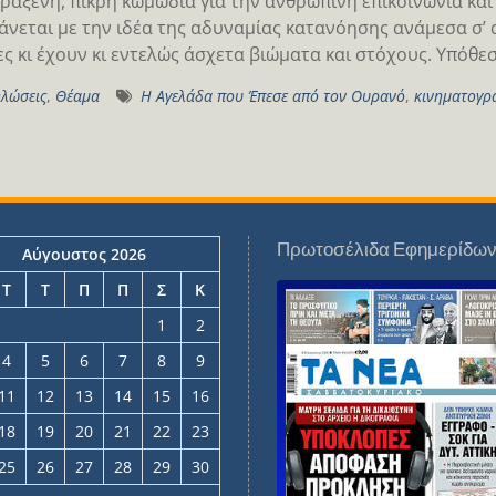
ράξενη, πικρή κωμωδία για την ανθρώπινη επικοινωνία και
άνεται με την ιδέα της αδυναμίας κατανόησης ανάμεσα σ’
ς κι έχουν κι εντελώς άσχετα βιώματα και στόχους. Υπόθε
λώσεις
,
Θέαμα
Η Αγελάδα που Έπεσε από τον Ουρανό
,
κινηματογρ
Πρωτοσέλιδα Εφημερίδω
Αύγουστος 2026
Τ
Τ
Π
Π
Σ
Κ
1
2
4
5
6
7
8
9
11
12
13
14
15
16
18
19
20
21
22
23
25
26
27
28
29
30