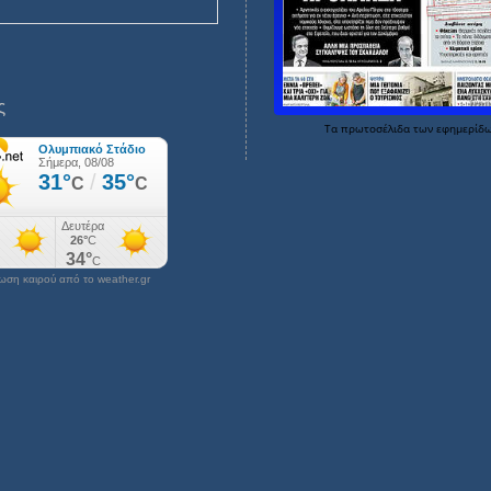
ς
Τα
πρωτοσέλιδα
των
εφημερίδ
ση καιρού από το weather.gr