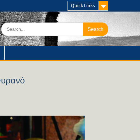
Quick Links
Search
for:
Ουρανό