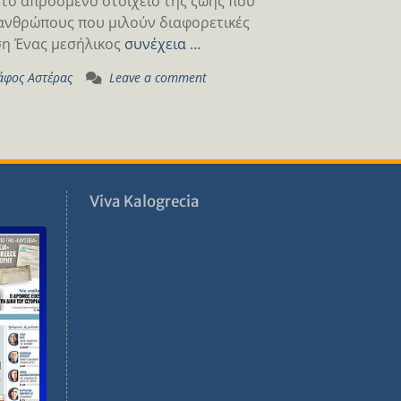
 το απρόσμενο στοιχείο της ζωής που
 ανθρώπους που μιλούν διαφορετικές
ση Ένας μεσήλικος
συνέχεια …
άφος Αστέρας
Leave a comment
ν
Viva Kalogrecia