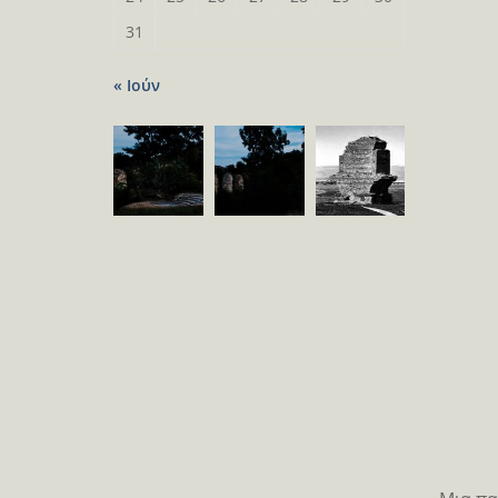
31
« Ιούν