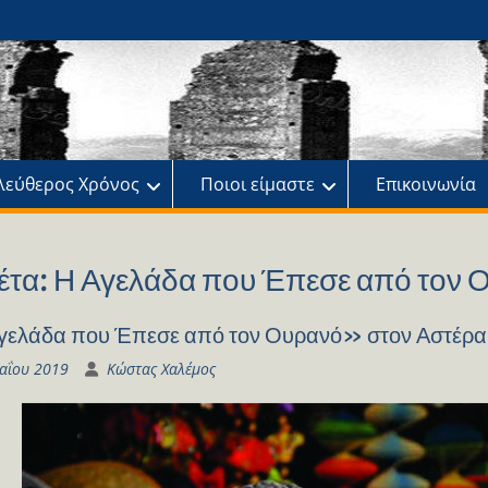
ης
πό
λεύθερος Χρόνος
Ποιοι είμαστε
Επικοινωνία
έτα:
Η Αγελάδα που Έπεσε από τον 
ελάδα που Έπεσε από τον Ουρανό» στον Αστέρα
αΐου 2019
Κώστας Χαλέμος