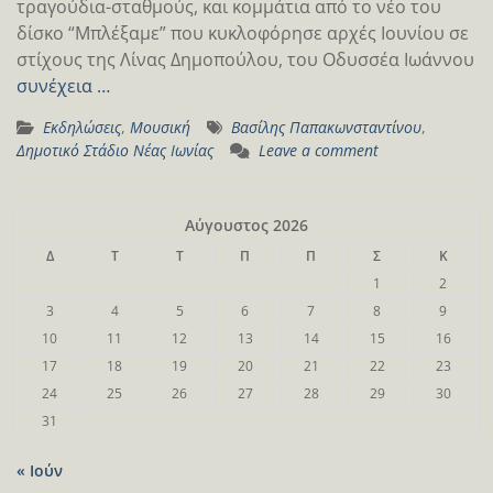
τραγούδια-σταθμούς, και κομμάτια από το νέο του
δίσκο “Μπλέξαμε” που κυκλοφόρησε αρχές Ιουνίου σε
στίχους της Λίνας Δημοπούλου, του Οδυσσέα Ιωάννου
συνέχεια …
Εκδηλώσεις
,
Μουσική
Βασίλης Παπακωνσταντίνου
,
Δημοτικό Στάδιο Νέας Ιωνίας
Leave a comment
Αύγουστος 2026
Δ
Τ
Τ
Π
Π
Σ
Κ
1
2
3
4
5
6
7
8
9
10
11
12
13
14
15
16
17
18
19
20
21
22
23
24
25
26
27
28
29
30
31
« Ιούν