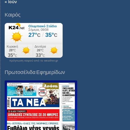
« Ιούν
Καιρός
πρόγνωση καιρού από το weather.gr
Πρωτοσέλιδα Εφημερίδων