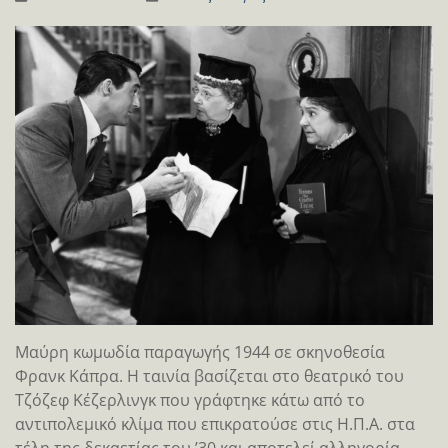
Μαύρη κωμωδία παραγωγής 1944 σε σκηνοθεσία
Φρανκ Κάπρα. Η ταινία βασίζεται στο θεατρικό του
Τζόζεφ Κέζερλινγκ που γράφτηκε κάτω από το
αντιπολεμικό κλίμα που επικρατούσε στις Η.Π.Α. στα
τέλη της δεκαετίας του ’30 και αποτελεί αλληγορία