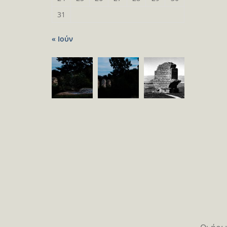
31
« Ιούν