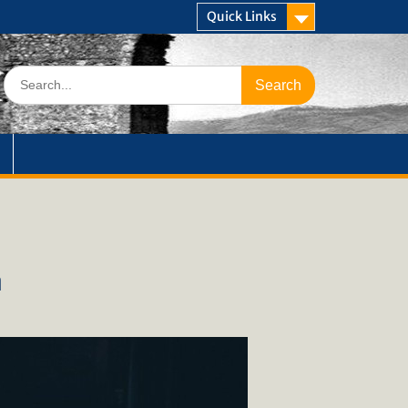
Quick Links
Search
for:
η