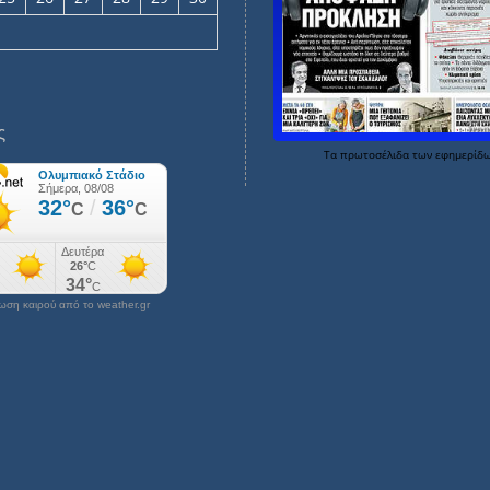
ς
Τα
πρωτοσέλιδα
των
εφημερίδ
ση καιρού από το weather.gr