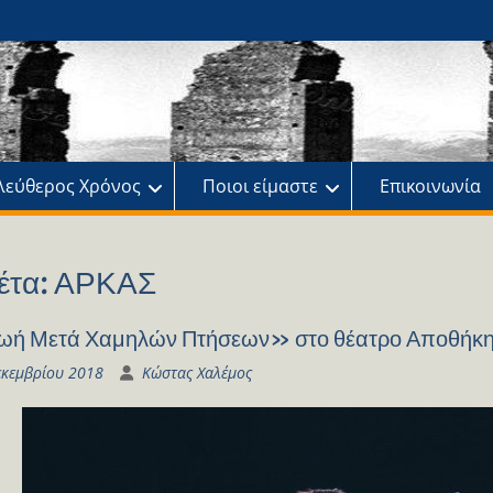
ης
πό
λεύθερος Χρόνος
Ποιοι είμαστε
Επικοινωνία
έτα:
ΑΡΚΑΣ
ωή Μετά Χαμηλών Πτήσεων» στο θέατρο Αποθήκ
εκεμβρίου 2018
Κώστας Χαλέμος