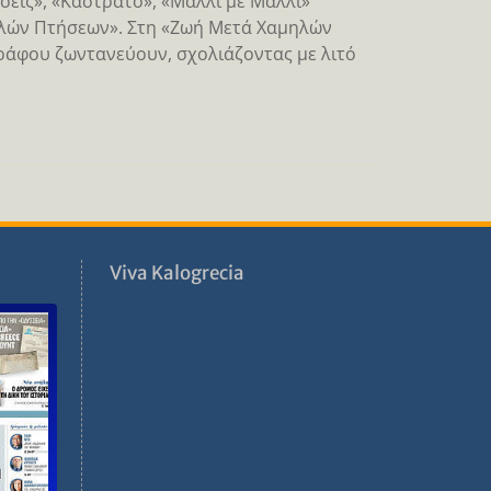
σεις», «Καστράτο», «Μαλλί με Μαλλί»
λών Πτήσεων». Στη «Ζωή Μετά Χαμηλών
ράφου ζωντανεύουν, σχολιάζοντας με λιτό
ν
Viva Kalogrecia