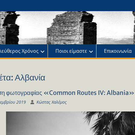
ης
πό
λεύθερος Χρόνος
Ποιοι είμαστε
Επικοινωνία
έτα:
Αλβανία
η φωτογραφίας «Common Routes IV: Albania» 
κεμβρίου 2019
Κώστας Χαλέμος