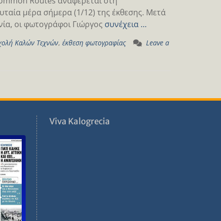
Common Routes αναφέρεται στη
υταία μέρα σήμερα (1/12) της έκθεσης. Μετά
ανία, οι φωτογράφοι Γιώργος
συνέχεια …
χολή Καλών Τεχνών
,
έκθεση φωτογραφίας
Leave a
ν
Viva Kalogrecia