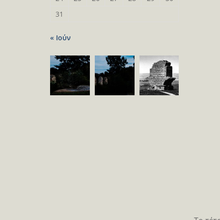
31
« Ιούν