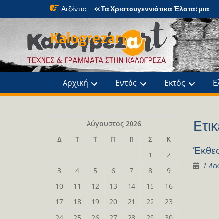
Skip
Ατζέντα:
«Τα Χριστουγεννιάτικα Έλατα: μια
to
μαγική περιπέτεια» στο κτήμα Φιξ
content
Η Χριστουγεννιάτικη συναυλία του
Kalogrezart
Ωδείου
Παρουσίαση του βιβλίου: Τα παιδιά τ
αλάνας
Παρουσίαση του βιβλίου «Τοντόρ, α
τη Σαφράμπολη στην Καλογρέζα»
Αρχική
Εντός
Εκτός
Ε
Ετικ
Αύγουστος 2026
Δ
Τ
Τ
Π
Π
Σ
Κ
Έκθεσ
1
2
1 Δε
3
4
5
6
7
8
9
10
11
12
13
14
15
16
17
18
19
20
21
22
23
24
25
26
27
28
29
30