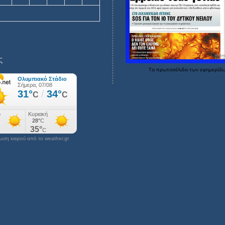
ς
Τα
πρωτοσέλιδα
των
εφημερίδ
ση καιρού από το weather.gr