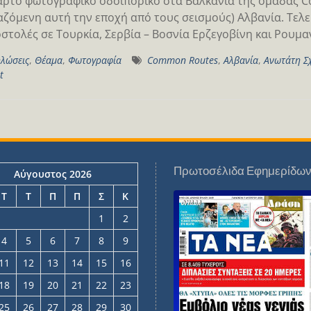
αρτο φωτογραφικό οδοιπορικό στα Βαλκάνια της ομάδας 
αζόμενη αυτή την εποχή από τους σεισμούς) Αλβανία. Τελε
οστολές σε Τουρκία, Σερβία – Βοσνία Ερζεγοβίνη και Ρουμ
λώσεις
,
Θέαμα
,
Φωτογραφία
Common Routes
,
Αλβανία
,
Ανωτάτη Σ
t
Πρωτοσέλιδα Εφημερίδω
Αύγουστος 2026
Τ
Τ
Π
Π
Σ
Κ
1
2
4
5
6
7
8
9
11
12
13
14
15
16
18
19
20
21
22
23
25
26
27
28
29
30