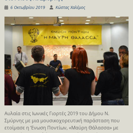
6 Οκτωβρίου 2019
Κώστας Χαλέμος
Αυλαία στις Ιωνικές Γιορτές 2019 του Δήμου Ν.
Σμύρνης με μια μουσικοχορευτική παράσταση που
ετοίμασε η ‘Ενωση Ποντίων, «Μαύρη Θάλασσα» με