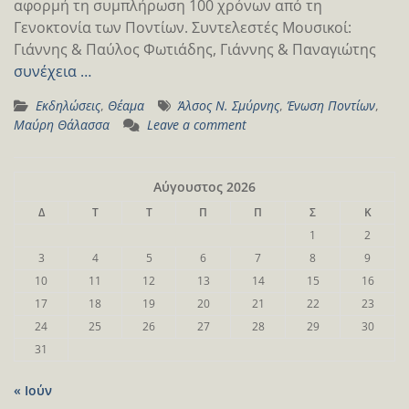
αφορμή τη συμπλήρωση 100 χρόνων από τη
Γενοκτονία των Ποντίων. Συντελεστές Μουσικοί:
Γιάννης & Παύλος Φωτιάδης, Γιάννης & Παναγιώτης
συνέχεια …
Εκδηλώσεις
,
Θέαμα
Άλσος Ν. Σμύρνης
,
Ένωση Ποντίων
,
Μαύρη Θάλασσα
Leave a comment
Αύγουστος 2026
Δ
Τ
Τ
Π
Π
Σ
Κ
1
2
3
4
5
6
7
8
9
10
11
12
13
14
15
16
17
18
19
20
21
22
23
24
25
26
27
28
29
30
31
« Ιούν