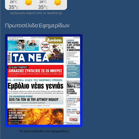
πρόγνωση καιρού από το weather.gr
Πρωτοσέλιδα Εφημερίδων
Τα
πρωτοσέλιδα
των
εφημερίδων