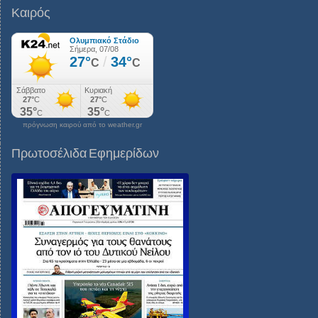
Καιρός
πρόγνωση καιρού από το weather.gr
Πρωτοσέλιδα Εφημερίδων