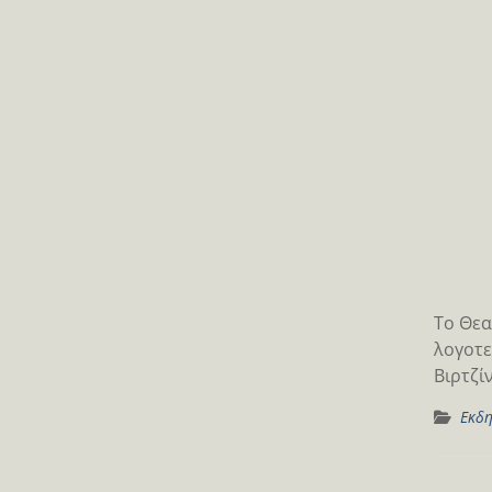
Το Θεα
λογοτε
Βιρτζί
Εκδη