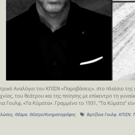
τρικό Αναλόγιο του ΚΠΙΣΝ «Παραβάσεις». στο πλαίσιο της 
χνίας, του θεάτρου και της ποίησης με επίκεντρο τη γυναί
νια Γουλφ, «Τα Κύματα». Γραμμένο το 1931, “Τα Κύματα” είν
λώσεις
,
Θέαμα
,
Θέατρο/Κινηματογράφος
Βιρτζίνια Γουλφ
,
ΚΠΙΣΝ
,
Τ