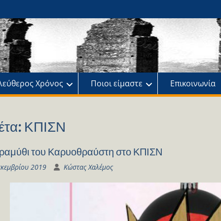
ης
πό
λεύθερος Χρόνος
Ποιοι είμαστε
Επικοινωνία
έτα:
ΚΠΙΣΝ
ραμύθι του Καρυοθραύστη στο ΚΠΙΣΝ
εκεμβρίου 2019
Κώστας Χαλέμος