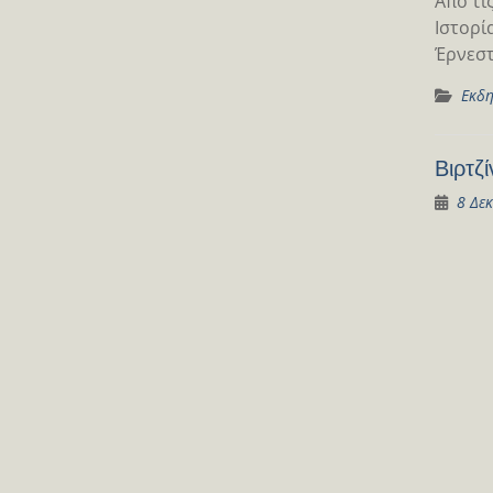
Από τι
Ιστορί
Έρνεστ
Εκδη
Βιρτζ
8 Δε