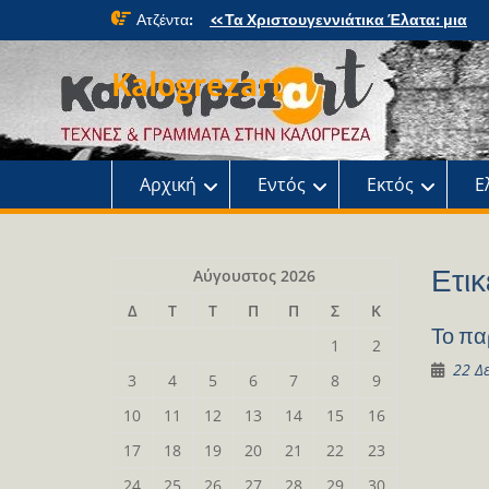
Skip
Ατζέντα:
«Τα Χριστουγεννιάτικα Έλατα: μια
to
μαγική περιπέτεια» στο κτήμα Φιξ
content
Η Χριστουγεννιάτικη συναυλία του
Kalogrezart
Ωδείου
Παρουσίαση του βιβλίου: Τα παιδιά τ
αλάνας
Παρουσίαση του βιβλίου «Τοντόρ, α
τη Σαφράμπολη στην Καλογρέζα»
Αρχική
Εντός
Εκτός
Ε
Ετικ
Αύγουστος 2026
Δ
Τ
Τ
Π
Π
Σ
Κ
Το πα
1
2
22 Δ
3
4
5
6
7
8
9
10
11
12
13
14
15
16
17
18
19
20
21
22
23
24
25
26
27
28
29
30