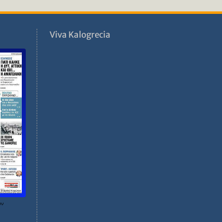
ν
Viva Kalogrecia
ων