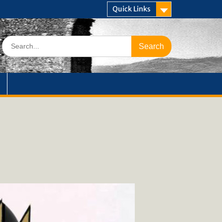
Quick Links
Search
for: