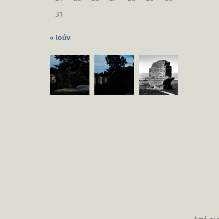
31
« Ιούν