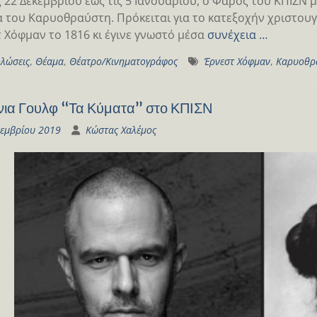
ς 22 Δεκεμβρίου έως τις 5 Ιανουαρίου, ο Φάρος του ΚΠΙΣΝ 
α του Καρυοθραύστη. Πρόκειται για το κατεξοχήν χριστου
 Χόφμαν το 1816 κι έγινε γνωστό μέσα
συνέχεια …
λώσεις
,
Θέαμα
,
Θέατρο/Κινηματογράφος
Έρνεστ Χόφμαν
,
Καρυοθρ
ίνια Γουλφ “Τα Κύματα” στο ΚΠΙΣΝ
κεμβρίου 2019
Κώστας Χαλέμος