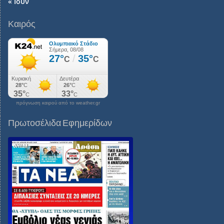
« Ιούν
Καιρός
πρόγνωση καιρού από το weather.gr
Πρωτοσέλιδα Εφημερίδων