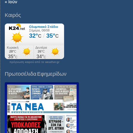
« Ιούν
Καιρός
πρόγνωση καιρού από το weather.gr
Πρωτοσέλιδα Εφημερίδων